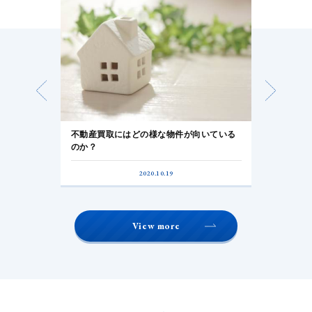
！売主が注意
不動産買取にはどの様な物件が向いている
【リノベー
のか？
住宅
2020.10.19
View more