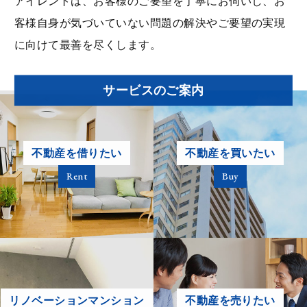
アイレントは、お客様のご要望を丁寧にお伺いし、お
客様⾃身が気づいていない問題の解決やご要望の実現
企業情報
に向けて最善を尽くします。
プライバシーポリシー
サービスのご案内
サイトマップ
不動産を借りたい
不動産を買いたい
Rent
Buy
リノベーションマンション
不動産を売りたい