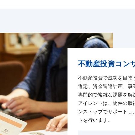
不動産投資コン
不動産投資で成功を⽬指
選定、資⾦調達計画、事
専⾨的で複雑な課題を解
アイレントは、物件の取
ンストップでサポートし
トを⾏います。