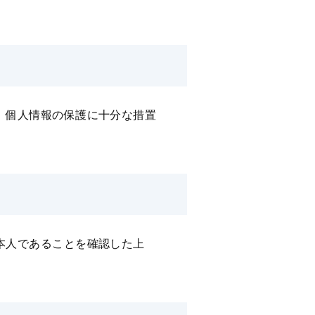
、個⼈情報の保護に⼗分な措置
本⼈であることを確認した上