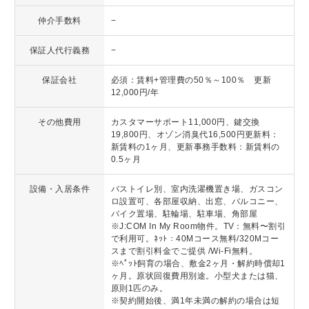
仲介手数料
−
保証人代行義務
−
保証会社
必須：賃料+管理費の50％～100％ 更新
12,000円/年
その他費用
カスタマーサポート11,000円、鍵交換
19,800円、オゾン消臭代16,500円更新料：
新賃料の1ヶ月、更新事務手数料：新賃料の
0.5ヶ月
設備・入居条件
バストイレ別、室内洗濯機置き場、ガスコン
ロ設置可、各部屋収納、出窓、バルコニー、
バイク置場、駐輪場、駐車場、角部屋
※J:COM In My Room物件。TV：無料〜割引
で利用可。ﾈｯﾄ：40Mコース無料/320Mコー
スまで割引料金でご提供 /Wi-Fi無料。
※ﾍﾟｯﾄ飼育の場合、敷金2ヶ月・解約時償却1
ヶ月。原状回復費用別途。小型犬または猫、
原則1匹のみ。
※契約開始後、満1年未満の解約の場合は短