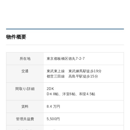
企業情報
プライバシーポリシー
物件概要
サイトマップ
所在地
東京都板橋区徳丸7-2-7
交通
東武東上線 東武練馬駅徒歩19分
都営三田線 高島平駅徒歩15分
間取り/詳細
2DK
DＫ8帖、洋室6帖、和室4.5帖
賃料
8.4
万円
管理共益費
5,500円