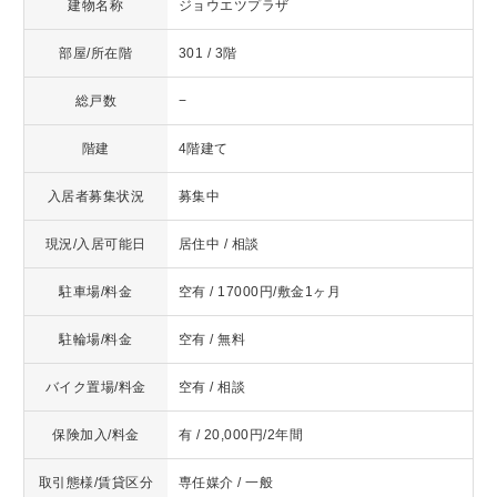
建物名称
ジョウエツプラザ
部屋/所在階
301 / 3階
総戸数
−
階建
4階建て
入居者募集状況
募集中
現況/入居可能日
居住中 / 相談
駐車場/料金
空有 / 17000円/敷金1ヶ月
駐輪場/料金
空有 / 無料
バイク置場/料金
空有 / 相談
保険加入/料金
有 / 20,000円/2年間
取引態様/賃貸区分
専任媒介 / 一般