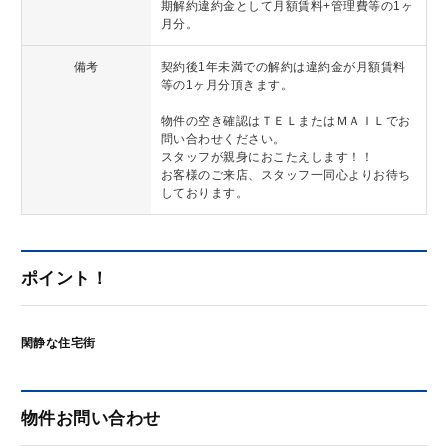
期解約違約金として月額賃料+管理費等の1ヶ
月分。
備考
契約後1年未満での解約は違約金が月額賃料
等の1ヶ月分頂きます。
物件の空き確認はＴＥＬまたはＭＡＩＬでお
問い合わせください。
スタッフが親身におこたえします！！
お客様のご来店、スタッフ一同心よりお待ち
しております。
ポイント！
閑静な住宅街
物件お問い合わせ