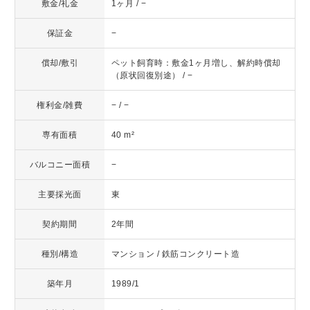
敷金/礼金
1ヶ月 / −
保証金
−
償却/敷引
ペット飼育時：敷金1ヶ月増し、解約時償却
（原状回復別途） / −
権利金/雑費
− / −
専有面積
40 m²
バルコニー面積
−
主要採光面
東
契約期間
2年間
種別/構造
マンション / 鉄筋コンクリート造
築年月
1989/1